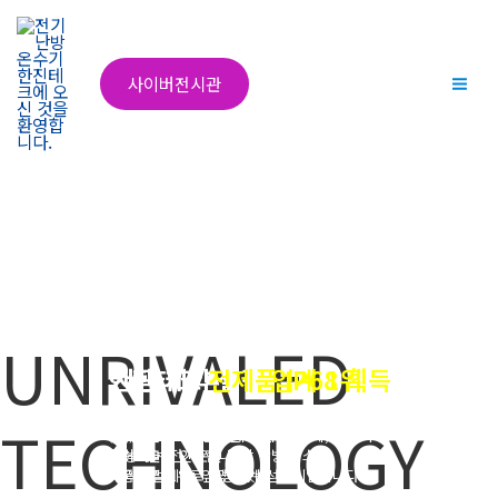
콘
텐
츠
사이버전시관
Mai
로
건
Me
너
뛰
기
UNRIVALED
한진테크
시공 계약 실적
전제품 IP68 획득
업계 1위
TECHNOLOGY
(주)한진테크는 검증된 사실과
(주)한진테크는 제조에서 시공, 설계, 제안까지
특허기술로 인증합니다.
가능하며 전기온돌 바닥 난방 시스템
제품 개발에 늘 앞장서겠습니다.
계약실적 1위로 난방업계 선두기업입니다.