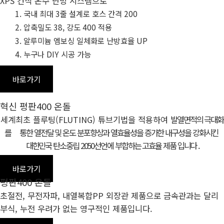
XPS 건식 온수 난방 시스템으로
국내 최대 3줄 설계로 호스 간격 200
압축밀도 38, 강도 400 적용
알루미늄 엠보싱 일체화로 난방효율 UP
누구나 DIY 시공 가능
바로가기
혁신 평판400 온돌
세계최초 플루팅(FLUTING) 튜브기법을 적용하여
발열면적의 극대화
를
통한
열전달 및 온도 분포향상과 열효율성을 증가한 내구성을 강화시킨
대한민국 탄소중립 2050선언에 부합하는 고효율 제품 입니다
.
바로가기
평판400 온돌
초절전, 무전자파, 내열복합PP 외장관 제품으로 금속관과는 달리
부식, 누전 우려가 없는 영구적인 제품입니다.